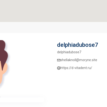
delphiadubose7
delphiadubose7
shellaknoll@moryne.site
https://d-vitadent.ru/