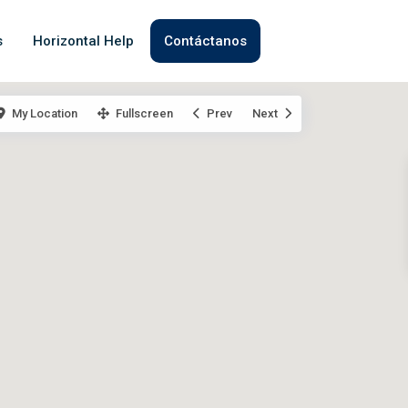
s
Horizontal Help
Contáctanos
My Location
Fullscreen
Prev
Next