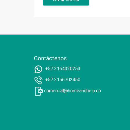
Contáctenos
+57 3164320253
+57 3156702450
comercial@homeandhelp.co