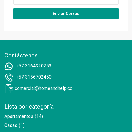
Contáctenos
+57 3164320253
+57 3156702450
comercial@homeandhelp.co
Lista por categoría
Apartamentos
(14)
Casas
(1)