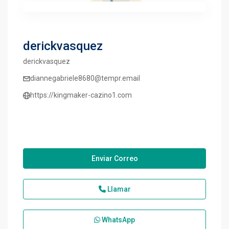
derickvasquez
derickvasquez
diannegabriele8680@tempr.email
https://kingmaker-cazino1.com
Enviar Correo
Llamar
WhatsApp