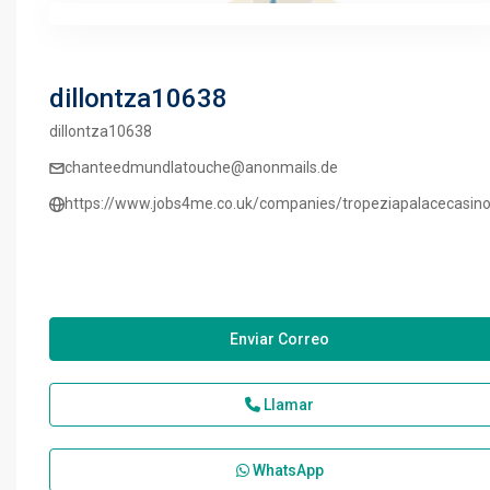
dillontza10638
dillontza10638
chanteedmundlatouche@anonmails.de
https://www.jobs4me.co.uk/companies/tropeziapalacecasino
Enviar Correo
Llamar
WhatsApp