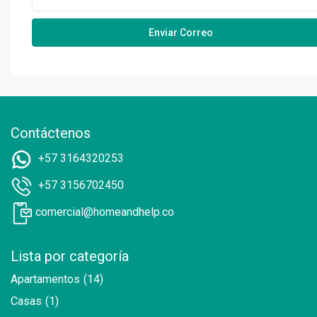
Contáctenos
+57 3164320253
+57 3156702450
comercial@homeandhelp.co
Lista por categoría
Apartamentos
(14)
Casas
(1)