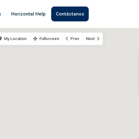
s
Horizontal Help
Contáctanos
My Location
Fullscreen
Prev
Next