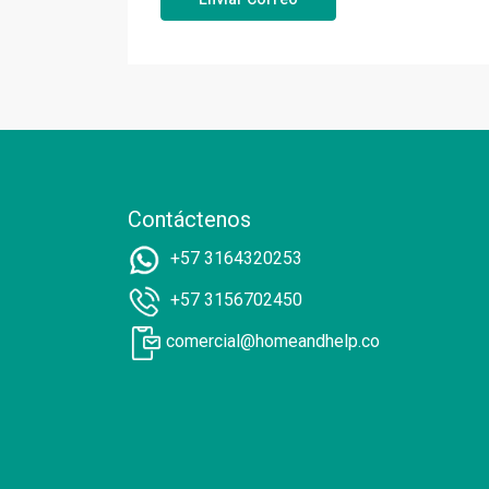
Contáctenos
+57 3164320253
+57 3156702450
comercial@homeandhelp.co