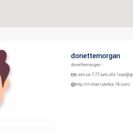
donettemorgan
donettemorgan
o.xim.us.7.77.az6.u0z.1sqe@g
http://rt.chat-ruletka-18.com/