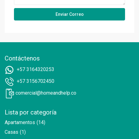
Contáctenos
+57 3164320253
+57 3156702450
comercial@homeandhelp.co
Lista por categoría
Apartamentos
(14)
Casas
(1)