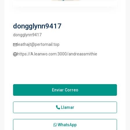
dongglynn9417
dongglynn9417
leathajt@pertomail.top
https://A.leanwo.com:3000/andreassmithie
Enviar Correo
Llamar
WhatsApp