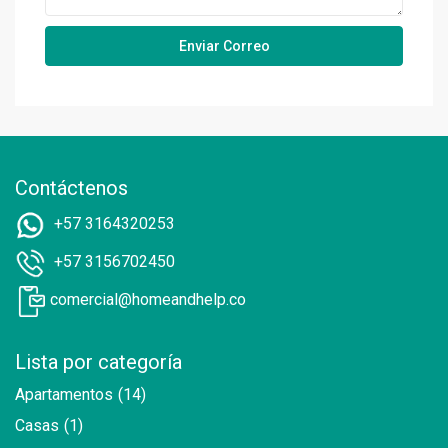
Contáctenos
+57 3164320253
+57 3156702450
comercial@homeandhelp.co
Lista por categoría
Apartamentos
(14)
Casas
(1)