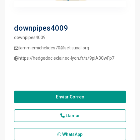
downpipes4009
downpipes4009
tammiemichelides70@seti.juxal.org
https://hedgedoc.eclair.ec-lyon.fr/s/9piA3CwFp7
Enviar Correo
Llamar
WhatsApp