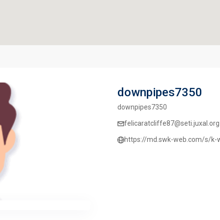
downpipes7350
downpipes7350
felicaratcliffe87@seti.juxal.org
https://md.swk-web.com/s/k