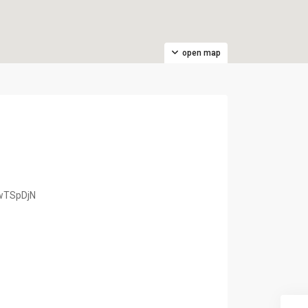
open map
-wTSpDjN