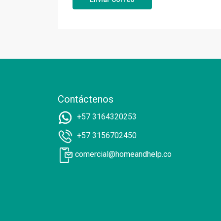
Contáctenos
+57 3164320253
+57 3156702450
comercial@homeandhelp.co