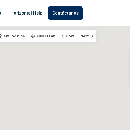
s
Horizontal Help
Contáctanos
My Location
Fullscreen
Prev
Next