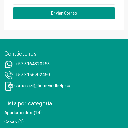
Contáctenos
+57 3164320253
+57 3156702450
comercial@homeandhelp.co
Lista por categoría
Apartamentos
(14)
Casas
(1)