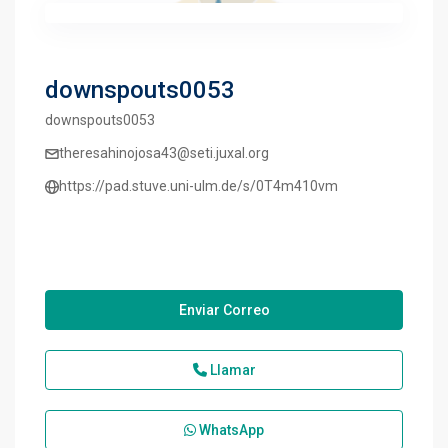
downspouts0053
downspouts0053
theresahinojosa43@seti.juxal.org
https://pad.stuve.uni-ulm.de/s/0T4m410vm
Enviar Correo
Llamar
WhatsApp