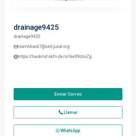
drainage9425
drainage9425
niamhback7@seti.juxal.org
https://hackmd.okfn.de/s/rke09cboZg
Enviar Correo
Llamar
WhatsApp