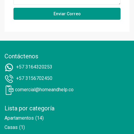
Contáctenos
+57 3164320253
+57 3156702450
comercial@homeandhelp.co
Lista por categoría
Apartamentos
(14)
Casas
(1)