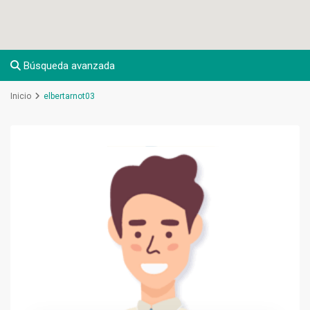
Búsqueda avanzada
Inicio
elbertarnot03