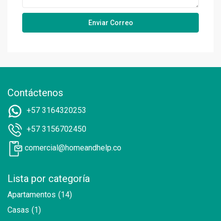
Contáctenos
+57 3164320253
+57 3156702450
comercial@homeandhelp.co
Lista por categoría
Apartamentos
(14)
Casas
(1)