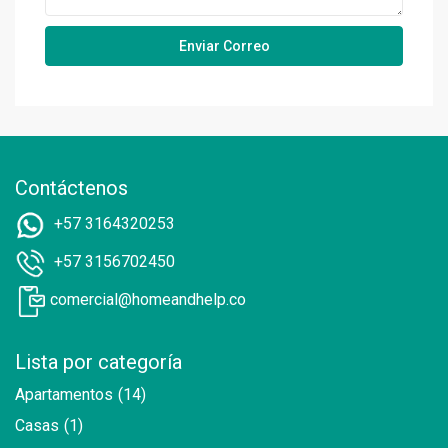
Contáctenos
+57 3164320253
+57 3156702450
comercial@homeandhelp.co
Lista por categoría
Apartamentos
(14)
Casas
(1)