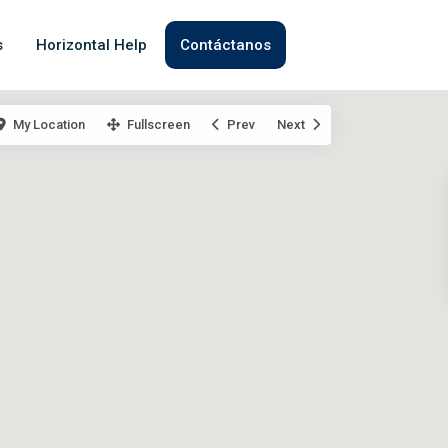
s
Horizontal Help
Contáctanos
My Location
Fullscreen
Prev
Next