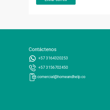
Contáctenos
+57 3164320253
+57 3156702450
comercial@homeandhelp.co