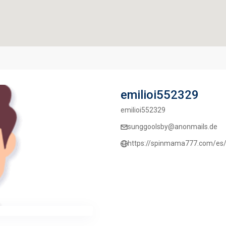
emilioi552329
emilioi552329
sunggoolsby@anonmails.de
https://spinmama777.com/es/