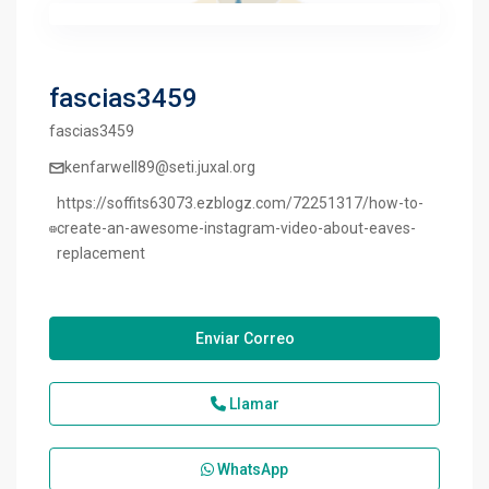
fascias3459
fascias3459
kenfarwell89@seti.juxal.org
https://soffits63073.ezblogz.com/72251317/how-to-
create-an-awesome-instagram-video-about-eaves-
replacement
Enviar Correo
Llamar
WhatsApp