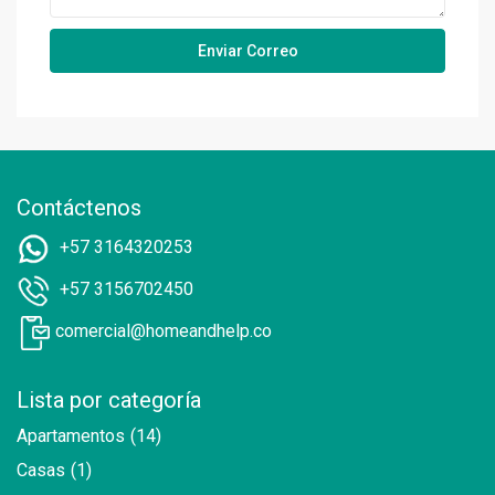
Contáctenos
+57 3164320253
+57 3156702450
comercial@homeandhelp.co
Lista por categoría
Apartamentos
(14)
Casas
(1)