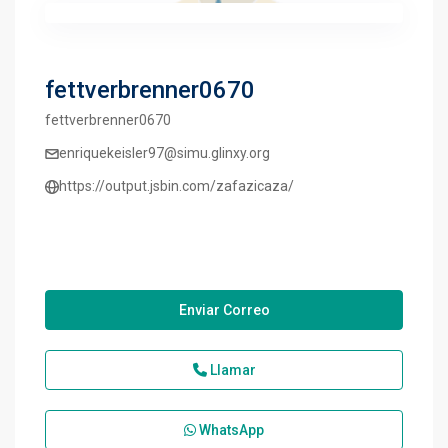
fettverbrenner0670
fettverbrenner0670
enriquekeisler97@simu.glinxy.org
https://output.jsbin.com/zafazicaza/
Enviar Correo
Llamar
WhatsApp