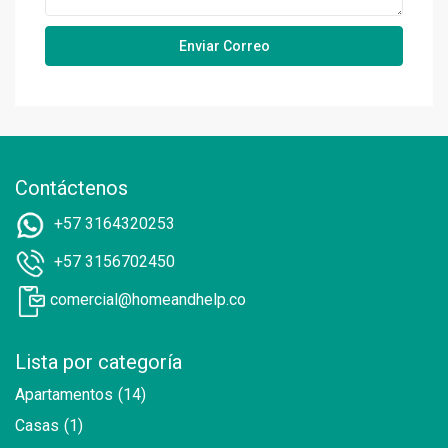
Contáctenos
+57 3164320253
+57 3156702450
comercial@homeandhelp.co
Lista por categoría
Apartamentos
(14)
Casas
(1)