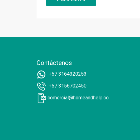
Contáctenos
+57 3164320253
+57 3156702450
comercial@homeandhelp.co