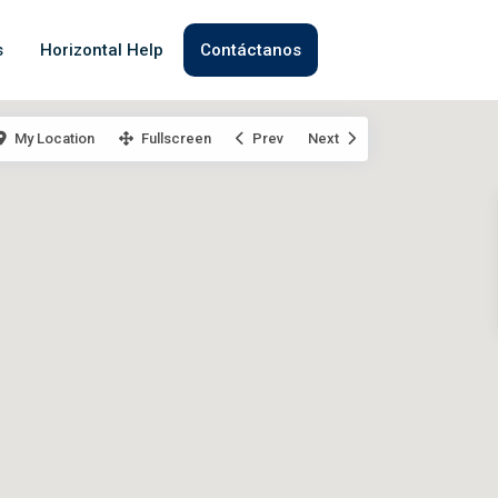
s
Horizontal Help
Contáctanos
My Location
Fullscreen
Prev
Next