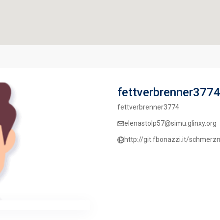
fettverbrenner377
fettverbrenner3774
elenastolp57@simu.glinxy.org
http://git.fbonazzi.it/schmer