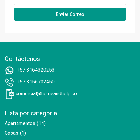
Contáctenos
+57 3164320253
+57 3156702450
comercial@homeandhelp.co
Lista por categoría
Apartamentos
(14)
Casas
(1)