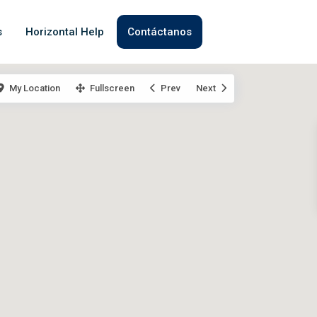
s
Horizontal Help
Contáctanos
My Location
Fullscreen
Prev
Next