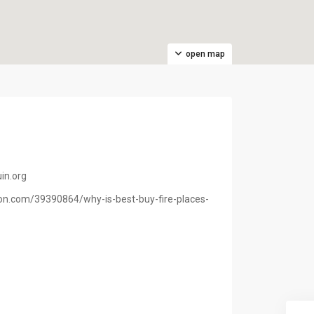
open map
in.org
tion.com/39390864/why-is-best-buy-fire-places-