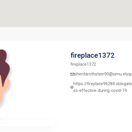
fireplace1372
fireplace1372
sheritarothstein90@simu.elyqu
https://fireplace96284.obloga
so-effective-during-covid-19