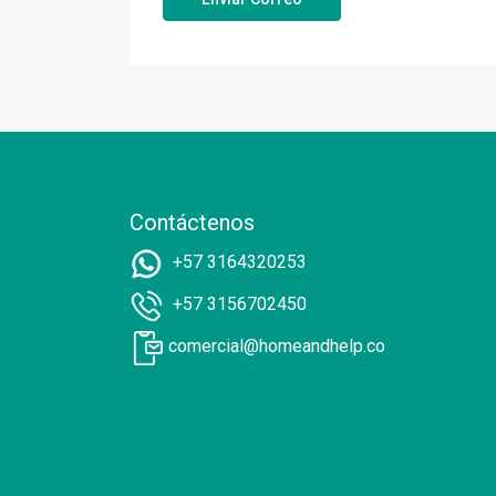
Contáctenos
+57 3164320253
+57 3156702450
comercial@homeandhelp.co