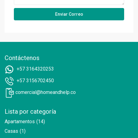
Contáctenos
+57 3164320253
+57 3156702450
comercial@homeandhelp.co
Lista por categoría
Apartamentos
(14)
Casas
(1)