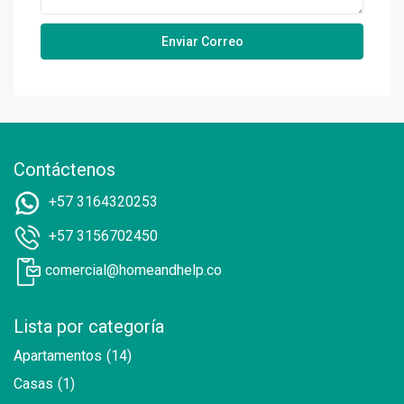
Contáctenos
+57 3164320253
+57 3156702450
comercial@homeandhelp.co
Lista por categoría
Apartamentos
(14)
Casas
(1)