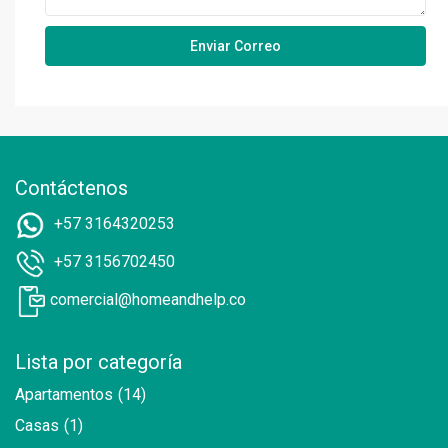
Contáctenos
+57 3164320253
+57 3156702450
comercial@homeandhelp.co
Lista por categoría
Apartamentos
(14)
Casas
(1)