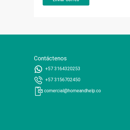
Contáctenos
+57 3164320253
+57 3156702450
comercial@homeandhelp.co