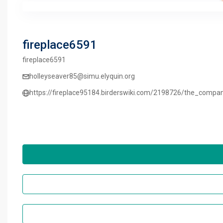
fireplace6591
fireplace6591
holleyseaver85@simu.elyquin.org
https://fireplace95184.birderswiki.com/2198726/the_compa