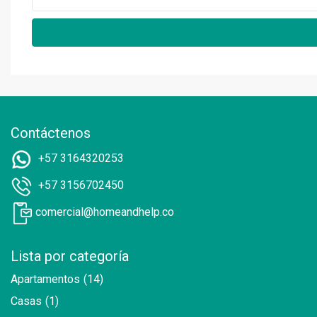
Contáctenos
+57 3164320253
+57 3156702450
comercial@homeandhelp.co
Lista por categoría
Apartamentos
(14)
Casas
(1)