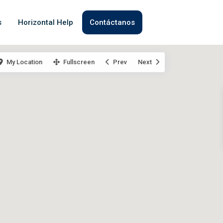
s
Horizontal Help
Contáctanos
My Location
Fullscreen
Prev
Next