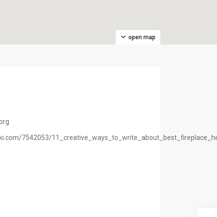
open map
org
wiki.com/7542053/11_creative_ways_to_write_about_best_fireplace_h