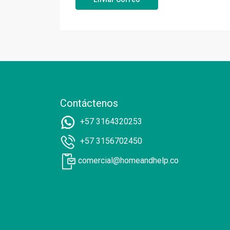
Contáctenos
+57 3164320253
+57 3156702450
comercial@homeandhelp.co