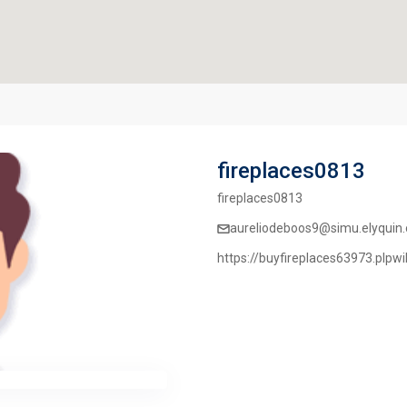
fireplaces0813
fireplaces0813
aureliodeboos9@simu.elyquin.
https://buyfireplaces63973.plp