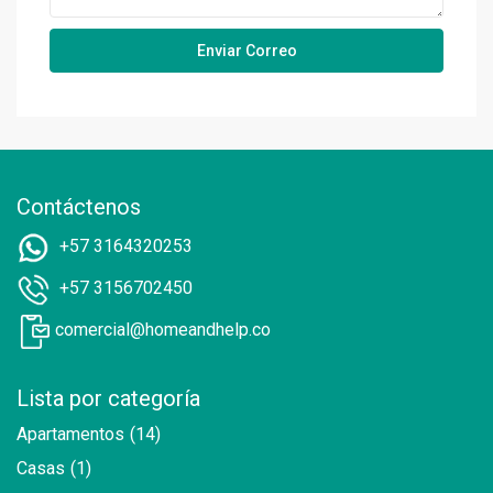
Contáctenos
+57 3164320253
+57 3156702450
comercial@homeandhelp.co
Lista por categoría
Apartamentos
(14)
Casas
(1)