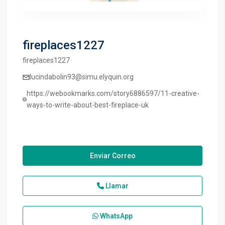
fireplaces1227
fireplaces1227
lucindabolin93@simu.elyquin.org
https://webookmarks.com/story6886597/11-creative-
ways-to-write-about-best-fireplace-uk
Enviar Correo
Llamar
WhatsApp