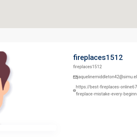
fireplaces1512
fireplaces1512
jaquelinemiddleton42@simu.el
https://best-fireplaces-onlin
fireplace-mistake-every-begin