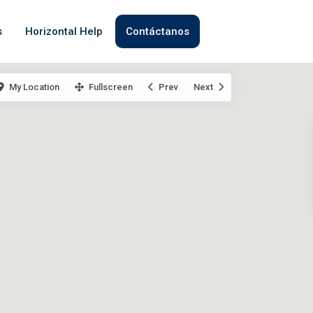
s
Horizontal Help
Contáctanos
My Location
Fullscreen
Prev
Next