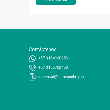
Contáctenos
+57 3164320253
+57 3156702450
comercial@homeandhelp.co