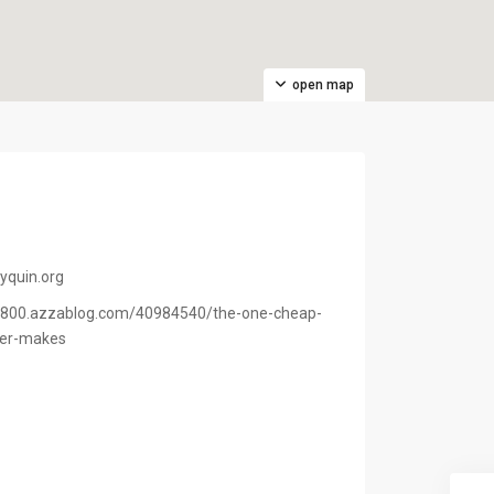
open map
yquin.org
e67800.azzablog.com/40984540/the-one-cheap-
ner-makes