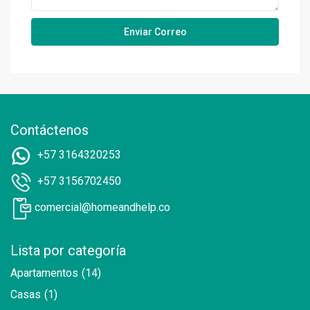
Contáctenos
+57 3164320253
+57 3156702450
comercial@homeandhelp.co
Lista por categoría
Apartamentos
(14)
Casas
(1)