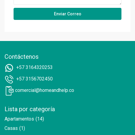
Contáctenos
+57 3164320253
+57 3156702450
comercial@homeandhelp.co
Lista por categoría
Apartamentos
(14)
Casas
(1)