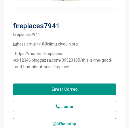
fireplaces7941
fireplaces7941
hassiemullin18@simu.elyquin.org
https://modern-fireplaces-
uk12346.bloggazza.com/39323105/this-is-the-good-
and-bad-about-best-fireplace
Enviar Correo
Llamar
WhatsApp