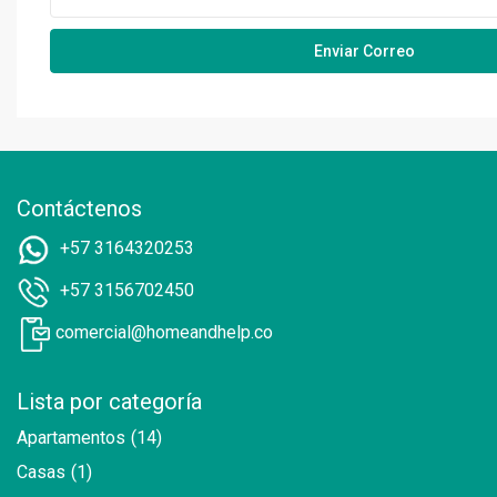
Contáctenos
+57 3164320253
+57 3156702450
comercial@homeandhelp.co
Lista por categoría
Apartamentos
(14)
Casas
(1)