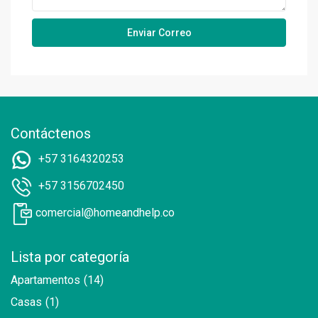
Contáctenos
+57 3164320253
+57 3156702450
comercial@homeandhelp.co
Lista por categoría
Apartamentos
(14)
Casas
(1)