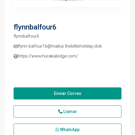
flynnbalfour6
flynnbalfour6
flynn-balfour16@mailus.thebillieholiday.click
https://www.hurakialodge.com/
Enviar Correo
Llamar
WhatsApp