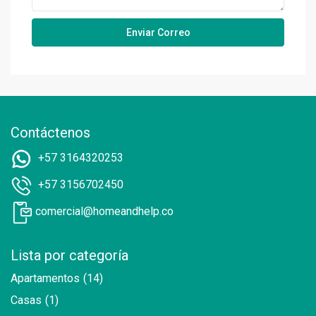
Contáctenos
+57 3164320253
+57 3156702450
comercial@homeandhelp.co
Lista por categoría
Apartamentos
(14)
Casas
(1)