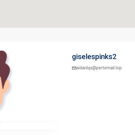
giselespinks2
aidanlqx@pertomail.top