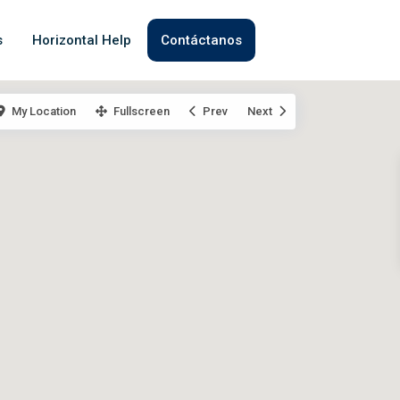
s
Horizontal Help
Contáctanos
My Location
Fullscreen
Prev
Next