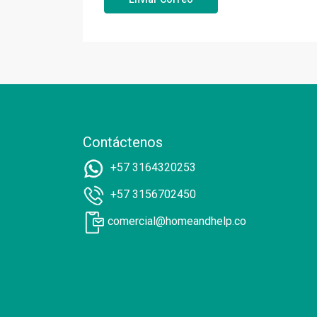
Contáctenos
+57 3164320253
+57 3156702450
comercial@homeandhelp.co