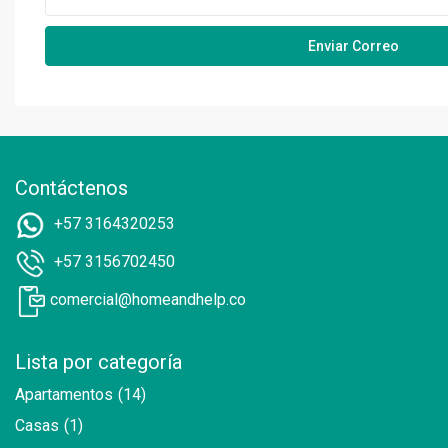
Contáctenos
+57 3164320253
+57 3156702450
comercial@homeandhelp.co
Lista por categoría
Apartamentos
(14)
Casas
(1)