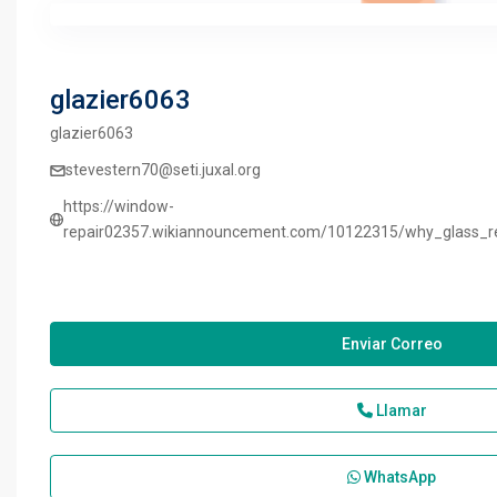
glazier6063
glazier6063
stevestern70@seti.juxal.org
https://window-
repair02357.wikiannouncement.com/10122315/why_glass_re
Enviar Correo
Llamar
WhatsApp