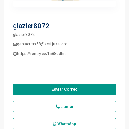
glazier8072
glazier8072
geniacutts58@seti.juxal.org
https://rentry.co/f588edhn
Enviar Correo
Llamar
WhatsApp