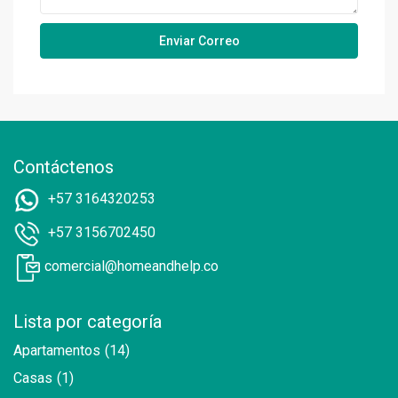
Contáctenos
+57 3164320253
+57 3156702450
comercial@homeandhelp.co
Lista por categoría
Apartamentos
(14)
Casas
(1)