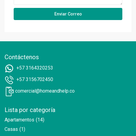
Contáctenos
+57 3164320253
+57 3156702450
comercial@homeandhelp.co
Lista por categoría
Apartamentos
(14)
Casas
(1)