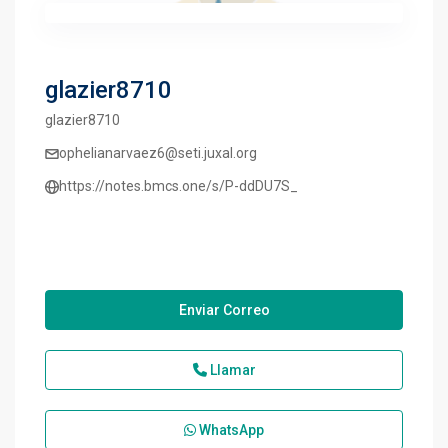
glazier8710
glazier8710
ophelianarvaez6@seti.juxal.org
https://notes.bmcs.one/s/P-ddDU7S_
Enviar Correo
Llamar
WhatsApp