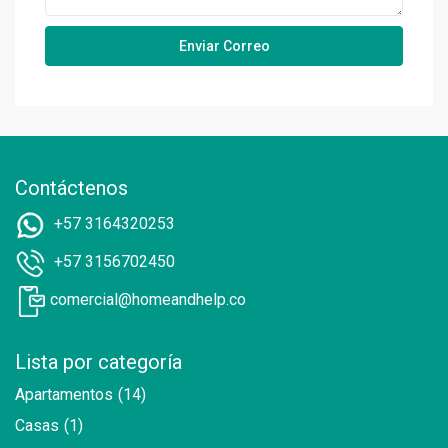
Contáctenos
+57 3164320253
+57 3156702450
comercial@homeandhelp.co
Lista por categoría
Apartamentos
(14)
Casas
(1)