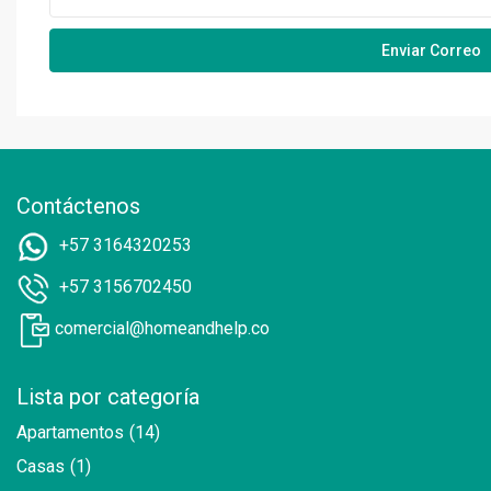
Contáctenos
+57 3164320253
+57 3156702450
comercial@homeandhelp.co
Lista por categoría
Apartamentos
(14)
Casas
(1)