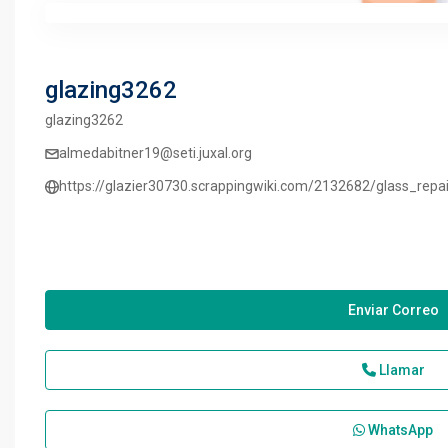
glazing3262
glazing3262
almedabitner19@seti.juxal.org
https://glazier30730.scrappingwiki.com/2132682/glass_rep
Enviar Correo
Llamar
WhatsApp