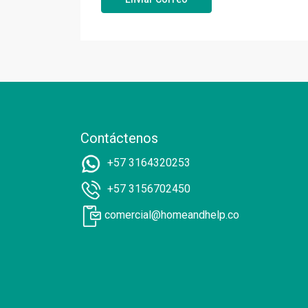
Contáctenos
+57 3164320253
+57 3156702450
comercial@homeandhelp.co