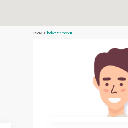
Inicio
halwhittemore8