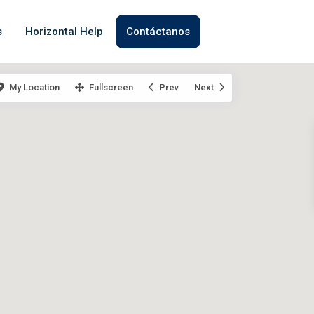
s
Horizontal Help
Contáctanos
My Location
Fullscreen
Prev
Next