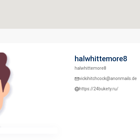
halwhittemore8
halwhittemore8
vickihitchcock@anonmails.de
https://24bukety.ru/