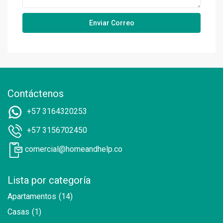
Contáctenos
+57 3164320253
+57 3156702450
comercial@homeandhelp.co
Lista por categoría
Apartamentos
(14)
Casas
(1)