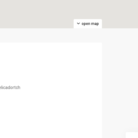
open map
elicadortch