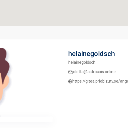
helainegoldsch
helainegoldsch
joletta@astroaxis.online
https://gitea.priobizutv.se/ang