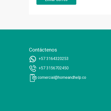
Contáctenos
+57 3164320253
+57 3156702450
comercial@homeandhelp.co