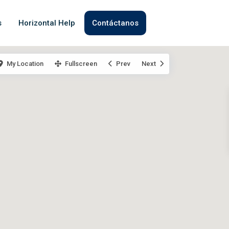
s
Horizontal Help
Contáctanos
My Location
Fullscreen
Prev
Next