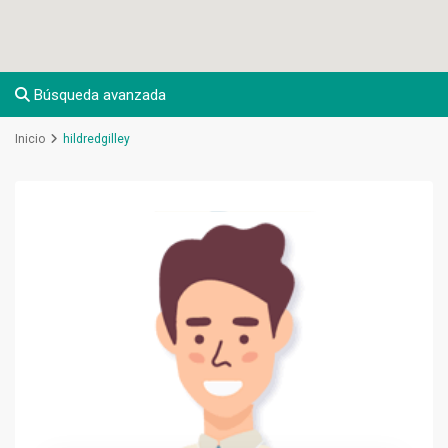
Búsqueda avanzada
Inicio
hildredgilley