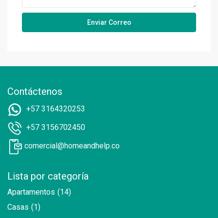
Contáctenos
+57 3164320253
+57 3156702450
comercial@homeandhelp.co
Lista por categoría
Apartamentos
(14)
Casas
(1)