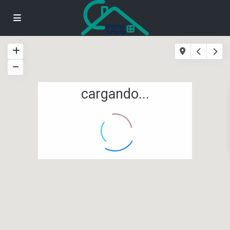
cargando...