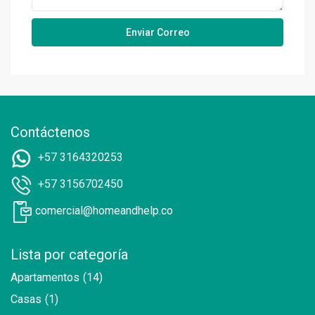
Contáctenos
+57 3164320253
+57 3156702450
comercial@homeandhelp.co
Lista por categoría
Apartamentos
(14)
Casas
(1)