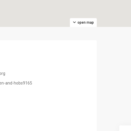
open map
org
ven-and-hobs9165