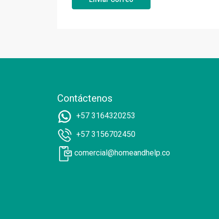
Contáctenos
+57 3164320253
+57 3156702450
comercial@homeandhelp.co