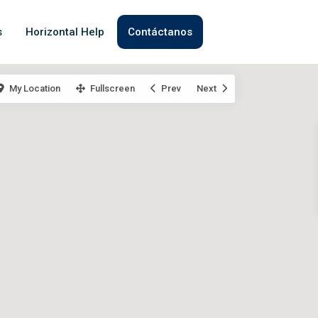
s
Horizontal Help
Contáctanos
My Location
Fullscreen
Prev
Next