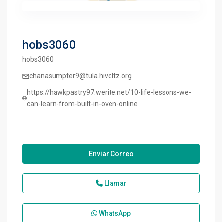
hobs3060
hobs3060
chanasumpter9@tula.hivoltz.org
https://hawkpastry97.werite.net/10-life-lessons-we-
can-learn-from-built-in-oven-online
Enviar Correo
Llamar
WhatsApp