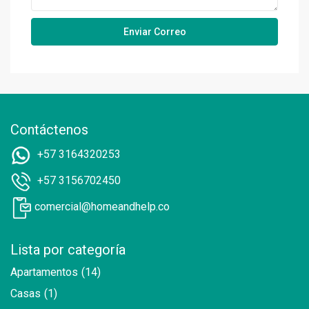
Contáctenos
+57 3164320253
+57 3156702450
comercial@homeandhelp.co
Lista por categoría
Apartamentos
(14)
Casas
(1)