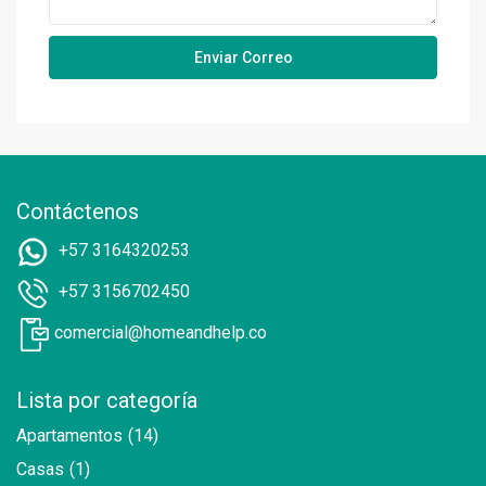
Contáctenos
+57 3164320253
+57 3156702450
comercial@homeandhelp.co
Lista por categoría
Apartamentos
(14)
Casas
(1)