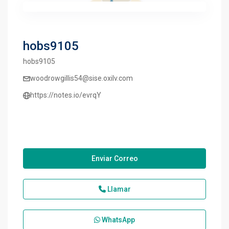
hobs9105
hobs9105
woodrowgillis54@sise.oxilv.com
https://notes.io/evrqY
Enviar Correo
Llamar
WhatsApp