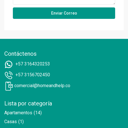
Contáctenos
+57 3164320253
+57 3156702450
comercial@homeandhelp.co
Lista por categoría
Apartamentos
(14)
Casas
(1)