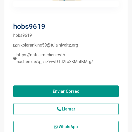
hobs9619
hobs9619
nikolerankine59@tula.hivoltz.org
https://notes.medien.rwth-
aachen.de/q_zrZwwDTd2fa3KMhtBMrg/
Enviar Correo
Llamar
WhatsApp