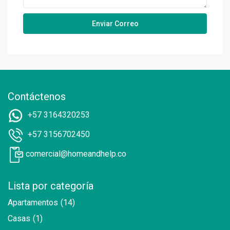
Contáctenos
+57 3164320253
+57 3156702450
comercial@homeandhelp.co
Lista por categoría
Apartamentos
(14)
Casas
(1)