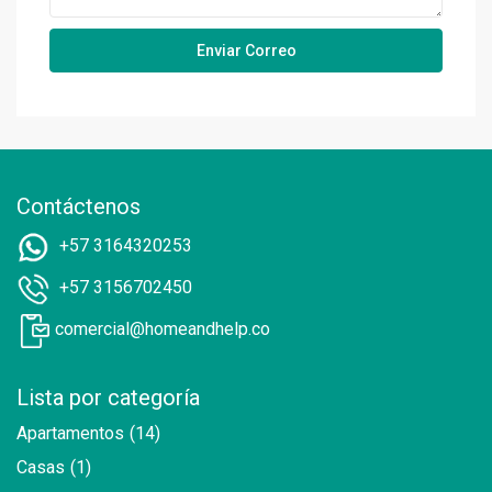
Contáctenos
+57 3164320253
+57 3156702450
comercial@homeandhelp.co
Lista por categoría
Apartamentos
(14)
Casas
(1)