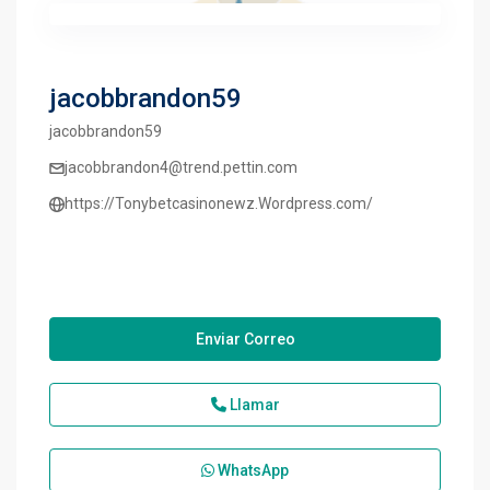
jacobbrandon59
jacobbrandon59
jacobbrandon4@trend.pettin.com
https://Tonybetcasinonewz.Wordpress.com/
Enviar Correo
Llamar
WhatsApp