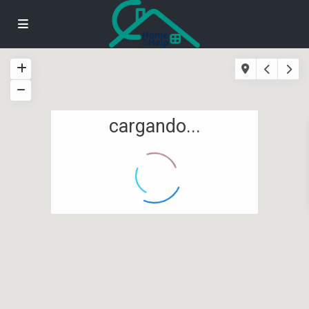
cargando...