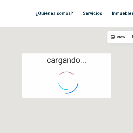
¿Quiénes somos?
Servicios
Inmueble
View
cargando...