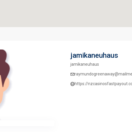
jamikaneuhaus
jamikaneuhaus
raymundogreenaway@mailmen
https://nzcasinosfastpayout.